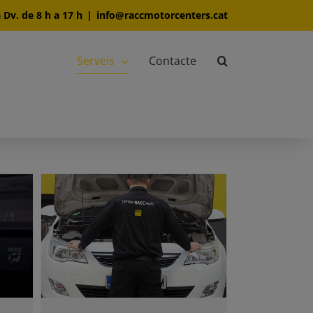
 Dv. de 8 h a 17 h
|
info@raccmotorcenters.cat
Serveis
Contacte