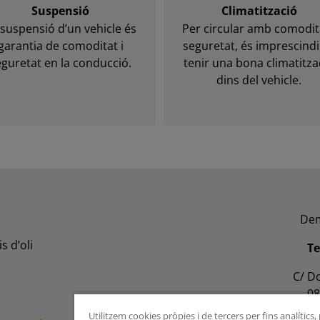
Suspensió
Climatització
 suspensió d’un vehicle és
Per circular amb comodita
garantia de comoditat i
seguretat, és imprescindi
eguretat en la conducció.
tenir una bona climatitza
dins del vehicle.
Dem
s d’oli
Te
C/ Do
08
Utilitzem cookies pròpies i de tercers per fins analítics