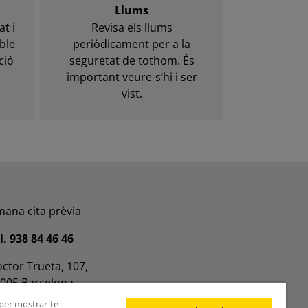
Llums
t i
Revisa els llums
ble
periòdicament per a la
ció
seguretat de tothom. És
important veure-s’hi i ser
vist.
ana cita prèvia
l. 938 84 46 46
ctor Trueta, 107,
005 Barcelona
, per mostrar-te